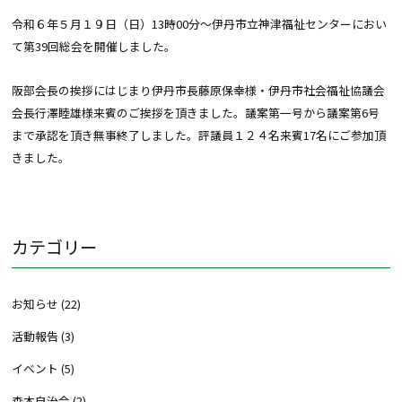
令和６年５月１９日（日）13時00分～伊丹市立神津福祉センターにおい
て第39回総会を開催しました。
阪部会長の挨拶にはじまり伊丹市長藤原保幸様・伊丹市社会福祉協議会
会長行澤睦雄様来賓のご挨拶を頂きました。議案第一号から議案第6号
まで承認を頂き無事終了しました。評議員１２４名来賓17名にご参加頂
きました。
カテゴリー
お知らせ
(22)
活動報告
(3)
イベント
(5)
森本自治会
(2)